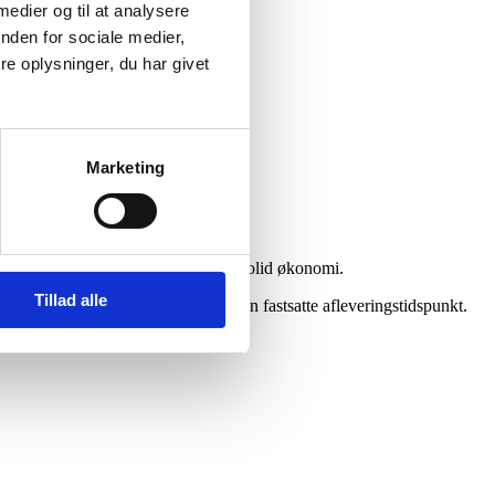
 medier og til at analysere
nden for sociale medier,
e oplysninger, du har givet
Marketing
 som er selvfinansierende med en solid økonomi.
Tillad alle
vores entrepriser til det i kontrakten fastsatte afleveringstidspunkt.