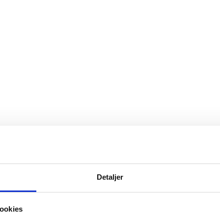
Detaljer
oche CSI Service Aps.
rende med en solid økonomi.
ookies
n tilfredsstille vores kunders krav