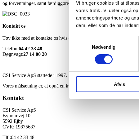
Vi bruger cookies til at tilpas
og forventninger, samt færdiggøre alle vores entrepriser til det i kontra
vores trafik. Vi deler også 
annonceringspartnere og anal
dem, eller som de har indsaml
Kontakt os
Tøv ikke med at kontakte os hvis du har spørgsmål eller gerne vil hør
Samtykkevalg
Nødvendig
Telefon:
64 42 33 48
Døgnvagt:
27 14 00 20
CSI Service ApS startede i 1997. 1 oktober 2006 overtog Chris de R
Afvis
Vores målsætning er, at opnå en kvalitet på det udførte arbejde, som kan
Kontakt
CSI Service ApS
Byholmvej 10
5592 Ejby
CVR: 19875687
Tlf.:
64 42 33 48