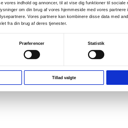
se vores indhold og annoncer, til at vise dig funktioner til sociale
kten fastsatte afleveringstidspunkt.
oplysninger om din brug af vores hjemmeside med vores partnere i
ysepartnere. Vores partnere kan kombinere disse data med andr
et fra din brug af deres tjenester.
e mere om hvad vi tilbyder.
Præferencer
Statistik
oche CSI Service Aps. I Nr Åby .CSI Service Aps er mindre virksomhed
Tillad valgte
 tilfredsstille vores kunders krav og forventninger, samt færdiggøre alle 