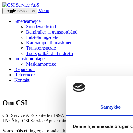
Menu
Toggle navigation
Smedearbejde
Smedeværksted
Båndruller til transportbånd
Indstøbningsdele
Køreramper til maskiner
Transportsnegle
Transportbånd til industri
Industrimontage
Maskinmontage
Reparation
Referencer
Kontakt
Om CSI
Samtykke
CSI Service ApS startede i 1997. 1 oktober 2006 overtog Chris de R
I Nr Åby .CSI Service Aps er mindre virksomhed som er selvfinansie
Denne hjemmeside bruger c
Vores målsætning er, at opnå en kvalitet på det udførte arbejde, som ka